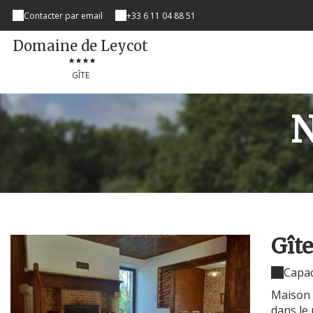
Contacter par email
+33 6 11 04 88 51
Domaine de Leycot
GÎTE
N
Gît
Capac
Maison 
dans le