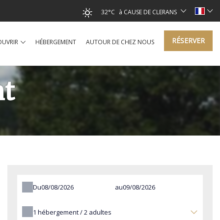
32°C
à CAUSE DE CLERANS
RÉSERVER
OUVRIR
HÉBERGEMENT
AUTOUR DE CHEZ NOUS
nt
Du
au
1
hébergement /
2
adultes